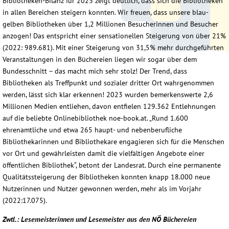
Bibliotheken-Bilanz für 2023 zeigt deutlich, dass sich die Bibliotheken
in allen Bereichen steigern konnten. Wir freuen, dass unsere blau-
gelben Bibliotheken über 1,2 Millionen Besucherinnen und Besucher
anzogen! Das entspricht einer sensationellen Steigerung von über 21%
(2022: 989.681). Mit einer Steigerung von 31,5% mehr durchgeführten
Veranstaltungen in den Büchereien liegen wir sogar über dem
Bundesschnitt – das macht mich sehr stolz! Der Trend, dass
Bibliotheken als Treffpunkt und sozialer dritter Ort wahrgenommen
werden, lässt sich klar erkennen! 2023 wurden bemerkenswerte 2,6
Millionen Medien entliehen, davon entfielen 129.362 Entlehnungen
auf die beliebte Onlinebibliothek noe-book.at. „Rund 1.600
ehrenamtliche und etwa 265 haupt- und nebenberufliche
Bibliothekarinnen und Bibliothekare engagieren sich für die Menschen
vor Ort und gewährleisten damit die vielfältigen Angebote einer
öffentlichen Bibliothek“, betont der Landesrat. Durch eine permanente
Qualitätssteigerung der Bibliotheken konnten knapp 18.000 neue
Nutzerinnen und Nutzer gewonnen werden, mehr als im Vorjahr
(2022:17.075).
Zwtl.: Lesemeisterinnen und Lesemeister aus den NÖ Büchereien