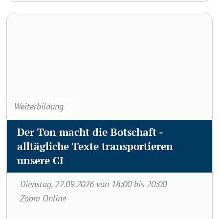
möglichen Rolle von Bibliotheken als
Der Ton macht die Botschaft – alltägliche Texte
Apotheken des Geistes. Für alle
transportieren unsere CI
Bibliothekar:innen, Interessierte,
Pädagog:innen und Freund:innen von Reinhard
Ehgartner, Referent, Bibliothekar und
Bücherliebhaber. Anmeldungen bei:
g.falkensteiner@dsp.at
Weiterbildung
Der Ton macht die Botschaft -
alltägliche Texte transportieren
unsere CI
Dienstag, 22.09.2026 von 18:00 bis 20:00
Zoom Online