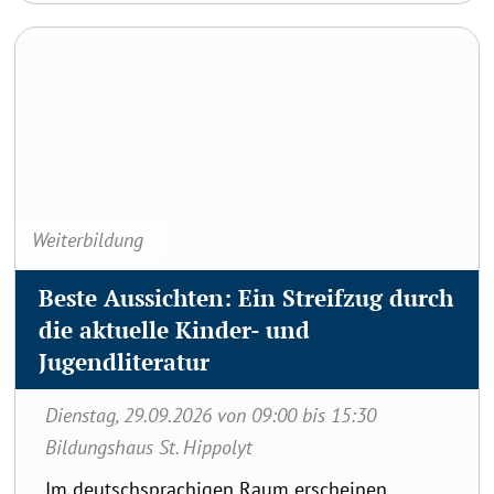
möglichen Rolle von Bibliotheken als
Beste Aussichten: Ein Streifzug durch die aktuelle
Apotheken des Geistes. Für alle
Kinder- und Jugendliteratur
Bibliothekar:innen, Interessierte,
Pädagog:innen und Freund:innen von Reinhard
Ehgartner, Referent, Bibliothekar und
Bücherliebhaber. Anmeldungen bei:
g.falkensteiner@dsp.at
Weiterbildung
Beste Aussichten: Ein Streifzug durch
die aktuelle Kinder- und
Jugendliteratur
Dienstag, 29.09.2026 von 09:00 bis 15:30
Bildungshaus St. Hippolyt
Im deutschsprachigen Raum erscheinen