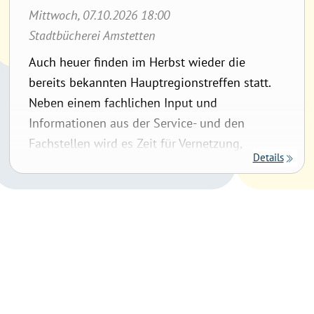
Zusmmenarbeit mit dem BVÖ und der Diözese
Mittwoch, 07.10.2026 18:00
St. Pölten Anmelden:
www.bvoe.at
Stadtbücherei Amstetten
Auch heuer finden im Herbst wieder die
bereits bekannten Hauptregionstreffen statt.
Neben einem fachlichen Input und
Informationen aus der Service- und den
Fachstellen wird es Zeit für Vernetzung,
Details
Austausch und persönliche Gespräche geben.
Alle Hauptregionstreffen finden in
Kooperation mit den Fachstellen der
Erzdiözese Wien und Diözese St. Pölten statt.
Es sind daher Bibliotheken aller Träger
herzlich willkommen! Wenn du nicht am
Treffen in deiner Region teilnehmenkannst,
bist du natürlich überall herzlich willkommen!