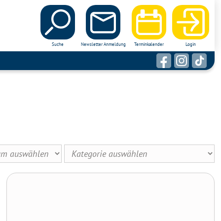
Suche
Newsletter Anmeldung
Terminkalender
Login
„Heilende Worte“ mit Dr. Reinhard Ehgartner – Von
Gedichten bis zur Bibliotherapie