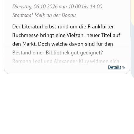
Dienstag, 06.10.2026 von 10:00 bis 14:00
Stadtsaal Melk an der Donau
Der Literaturherbst rund um die Frankfurter
Buchmesse bringt eine Vielzahl neuer Titel auf
den Markt. Doch welche davon sind für den
Bestand einer Bibliothek gut geeignet?
Romana Ledl und Alexander Kluy widmen sich
Details
dieser Frage und geben praxisnahe
Empfehlungen für den Bestandsaufbau. Sie
bieten einen fundierten Überblick über die
aktuelle Belletristik, von literarischen Perlen
bis hin zu fesselnden Kriminalromanen und
setzen einen Schwerpunkt auf Tschechien, das
Gastland der diesjährigen Frankfurter
Buchmesse. Eine Zusmmenarbeit mit dem BVÖ