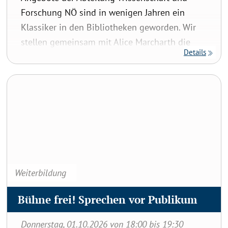
Forschung NÖ sind in wenigen Jahren ein
Klassiker in den Bibliotheken geworden. Wir
stellen gemeinsam mit Alice Marcharth die
Details
neuen Online-Workshops für das
Sommersemester 2027 vor und klären Fragen
Bühne frei! Sprechen vor Publikum
zu Organisation und Buchung. Mit Alice
Marcharth,Amt der NÖ Landesregierung,
Abteilung Wissenschaft und Forschung und
Sarah Kwiatkowski,Treffpunkt Bibliothek
Anmelden:
anmelden@treffpunkt-bibliothek.at
Weiterbildung
Bühne frei! Sprechen vor Publikum
Donnerstag, 01.10.2026 von 18:00 bis 19:30