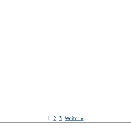
Mit: Alexander Kluy, Autor, Kritiker,
Herausgeber, Übersetzer. Romana Ledl,
Literaturhaus Wien, Buchcafé Melange Wien
Anmelden:
www.bvoe.at
1
2
3
Weiter »