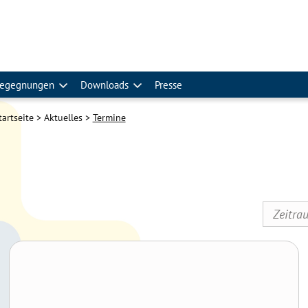
egegnungen
Downloads
Presse
tartseite
Aktuelles
Termine
„Heilende Worte“ mit Dr. Reinhard Ehgartner – Von
Gedichten bis zur Bibliotherapie