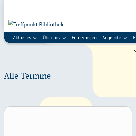
Aktuelles
Über uns
Förderungen
Angebote
B
S
Alle Termine
Noe-book: Onleihe 3.0 in den Startlöchern