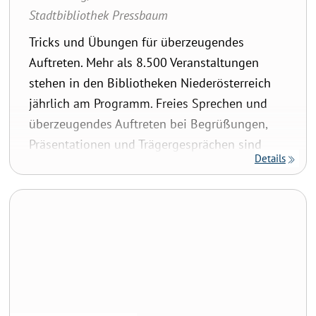
Stadtbibliothek Pressbaum
Tricks und Übungen für überzeugendes
Auftreten. Mehr als 8.500 Veranstaltungen
stehen in den Bibliotheken Niederösterreich
jährlich am Programm. Freies Sprechen und
überzeugendes Auftreten bei Begrüßungen,
Präsentationen und Trägergesprächen sind
Details
wichtig für ein gutes Gelingen der
Bibliotheksarbeit. Bei diesem Workshop
Hauptregionstreffen 2026 – NÖ Mitte
trainieren wir im kleinen Kreis, lernen
Übungen und Tricks kennen, die das Reden vor
Publikum erleichtern und spielen mit unserer
Sprache. Mit Verena Resch, Treffpunkt
Bibliothek Anmelden:
anmelden@treffpunkt-
bibliothek.at