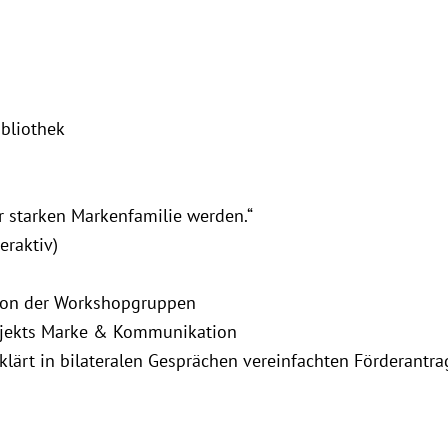
bliothek
s
r starken Markenfamilie werden.“
raktiv)
on der Workshopgruppen
ojekts Marke & Kommunikation
lärt in bilateralen Gesprächen vereinfachten Förderantra