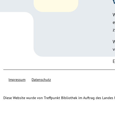
W
e
z
W
v
E
Impressum
Datenschutz
Diese Website wurde von Treffpunkt Bibliothek im Auftrag des Landes Ni