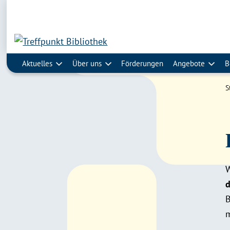
Aktuelles
Über uns
Förderungen
Angebote
B
S
W
d
B
m