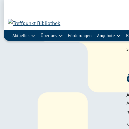
Aktuelles
Über uns
Förderungen
Angebote
B
S
A
n
M