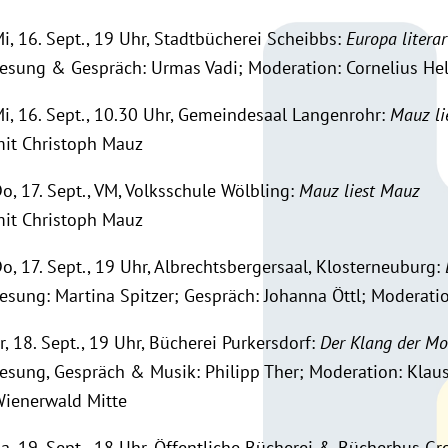
i, 16. Sept., 19 Uhr, Stadtbücherei Scheibbs:
Europa litera
esung & Gespräch: Urmas Vadi; Moderation: Cornelius Hel
i, 16. Sept., 10.30 Uhr, Gemeindesaal Langenrohr:
Mauz li
it Christoph Mauz
o, 17. Sept., VM, Volksschule Wölbling:
Mauz liest Mauz
it Christoph Mauz
o, 17. Sept., 19 Uhr, Albrechtsbergersaal, Klosterneuburg:
esung: Martina Spitzer; Gespräch: Johanna Öttl; Moderat
r, 18. Sept., 19 Uhr, Bücherei Purkersdorf:
Der Klang der Mo
esung, Gespräch & Musik: Philipp Ther; Moderation: Klau
ienerwald Mitte
a, 19. Sept., 18 Uhr, Öffentliche Bücherei & Bücherbus G