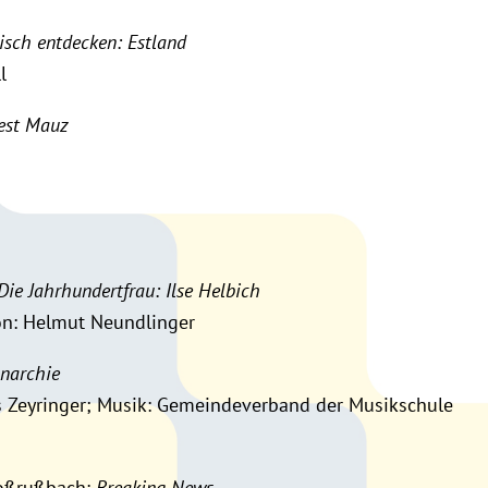
risch entdecken: Estland
l
est Mauz
Die Jahrhundertfrau: Ilse Helbich
ion: Helmut Neundlinger
narchie
s Zeyringer; Musik: Gemeindeverband der Musikschule
roßrußbach:
Breaking News