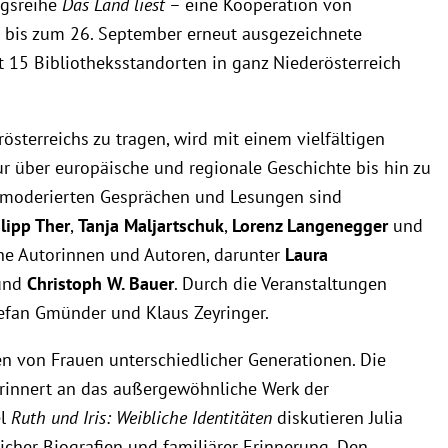
ngsreihe
Das Land liest
– eine Kooperation von
. bis zum 26. September erneut ausgezeichnete
t 15 Bibliotheksstandorten in ganz Niederösterreich
österreichs zu tragen, wird mit einem vielfältigen
r über europäische und regionale Geschichte bis hin zu
In moderierten Gesprächen und Lesungen sind
lipp Ther
,
Tanja Maljartschuk
,
Lorenz Langenegger
und
he Autorinnen und Autoren, darunter
Laura
nd
Christoph W. Bauer
. Durch die Veranstaltungen
efan Gmünder und Klaus Zeyringer.
n von Frauen unterschiedlicher Generationen. Die
rinnert an das außergewöhnliche Werk der
el
Ruth und Iris: Weibliche Identitäten
diskutieren Julia
icher Biografien und familiärer Erinnerung. Den