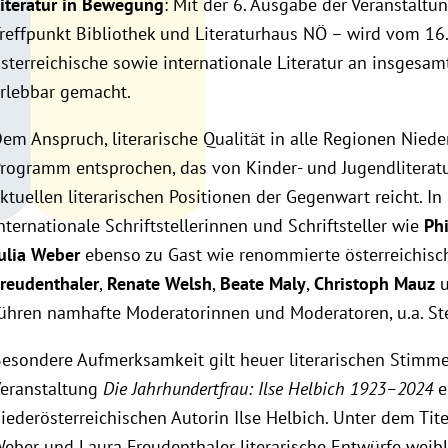
iteratur in Bewegung
: Mit der 6. Ausgabe der Veranstaltu
reffpunkt Bibliothek und Literaturhaus NÖ – wird vom 16
sterreichische sowie internationale Literatur an insgesam
rlebbar gemacht.
em Anspruch, literarische Qualität in alle Regionen Nieder
rogramm entsprochen, das von Kinder- und Jugendliteratu
ktuellen literarischen Positionen der Gegenwart reicht. 
nternationale Schriftstellerinnen und Schriftsteller wie
Phi
ulia Weber
ebenso zu Gast wie renommierte österreichisc
reudenthaler
,
Renate Welsh
,
Beate Maly
,
Christoph Mauz
u
ühren namhafte Moderatorinnen und Moderatoren, u.a. St
esondere Aufmerksamkeit gilt heuer literarischen Stimme
eranstaltung
Die Jahrhundertfrau: Ilse Helbich 1923–2024
e
iederösterreichischen Autorin Ilse Helbich. Unter dem Tit
eber und Laura Freudenthaler literarische Entwürfe weibl