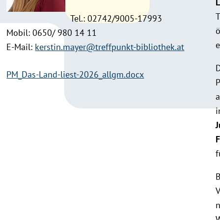
L
T
Tel.: 02742/9005-17993
ö
Mobil: 0650/ 980 14 11
e
E-Mail:
kerstin.mayer@treffpunkt-bibliothek.at
D
PM_Das-Land-liest-2026_allgm.docx
P
a
i
J
F
f
B
V
n
W