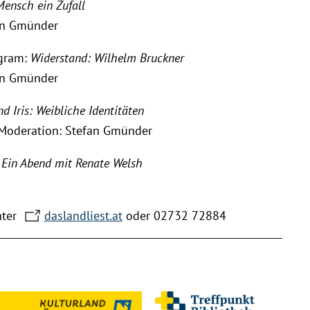
Mensch ein Zufall
fan Gmünder
gram:
Widerstand: Wilhelm Bruckner
fan Gmünder
d Iris: Weibliche Identitäten
 Moderation: Stefan Gmünder
:
Ein Abend mit Renate Welsh
nter
daslandliest.at
oder 02732 72884