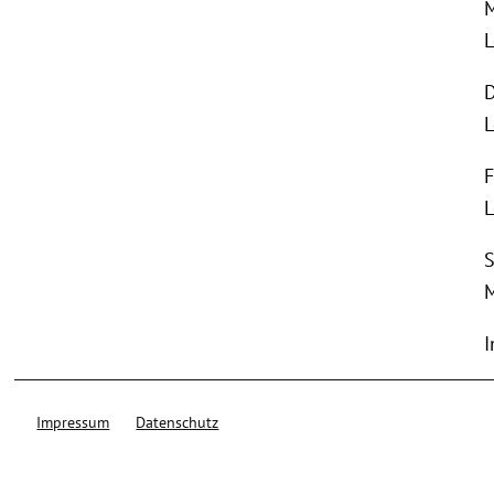
M
L
D
L
F
L
S
M
I
Impressum
Datenschutz