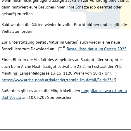
Wenn noch nicht genügend Saatgutsäckchen zur Abholung bereit sind,
dann motiviert eure Besucher:innen, ihre Schätze (ob geerntet oder
gekauft) zu teilen.
Bald werden die Gärten wieder in voller Pracht blühen und es gilt, die
Vielfalt zu fördern.
Zur Unterstützung bietet „Natur im Garten“ auch wieder eine neue
Bestellliste zum Download an:
Bestellliste Natur im Garten 2025
Einen Blick in die Vielfalt des Angebotes an Saatgut aller Art gibt es
auch beim Arche Noah Saatgutfestival am 22.2. im Festsaal der VHS
Meidling (Längenfeldgasse 13-15, 1120 Wien) von 10-17 Uhr.
https://www.arche-noah.at/kalender/termin-im-detail/?eid=2815
Außerdem gibt es auch die Möglichkeit, den
Jungpflanzenworkshop in
Bad Vöslau
am 10.03.2025 zu besuchen.