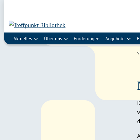
Aktuelles
Über uns
Förderungen
Angebote
B
S
D
w
d
A